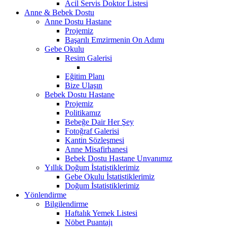
Acil Servis Doktor Listesi
Anne & Bebek Dostu
Anne Dostu Hastane
Projemiz
Başarılı Emzirmenin On Adımı
Gebe Okulu
Resim Galerisi
Eğitim Planı
Bize Ulaşın
Bebek Dostu Hastane
Projemiz
Politikamız
Bebeğe Dair Her Şey
Fotoğraf Galerisi
Kantin Sözleşmesi
Anne Misafirhanesi
Bebek Dostu Hastane Unvanımız
Yıllık Doğum İstatistiklerimiz
Gebe Okulu İstatistiklerimiz
Doğum İstatistiklerimiz
Yönlendirme
Bilgilendirme
Haftalık Yemek Listesi
Nöbet Puantajı