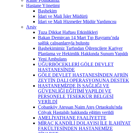
Kalite Politikamız
Hastane Yönetimi
Başhekim
İdari ve Mali İşler Müdürü
İdari ve Mali Hizmetler Müdür Yardımcısı
Arşiv
Tuza Dikkat Haftası Etkinlikleri
Bakan Demircan 14 Mart Tıp Bayramı’nda
sağlık çalışanlarıyla buluştu
Başhekimimiz Tarfından Öğrencilere Kariyer
Planlama ve Hekimlik Hakkında Sunum Yapıldı
Yeni Ambulans
UĞURBÖCEKLERİ GÖLE DEVLET
HASTANESİNDE
GÖLE DEVLET HASTANESİNDEN AFRİN
ZEYTİN DALI OPERASYONUNA DESTEK
HASTANEMİZDE İŞ SAĞLIĞI VE
GÜVENLİĞİ EĞİTİMİ YAPILDI VE
PERSONELE TEŞEKKÜR BELGESİ
VERİLDİ
Çobanköy Ateşsan Naim Ateş Ortaokulu'nda
Çölyak Hastalığı hakkında eğitim verildi
AMELİYATHANE FAALİYETTE
MİRAÇ KANDİLİ DOLAYISI İLE İLAHİYAT
FAKÜLTESİNDEN HASTANEMİZE