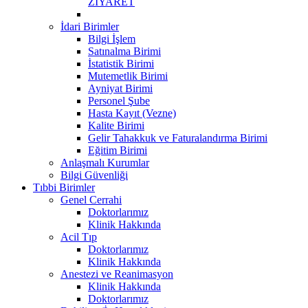
ZİYARET
İdari Birimler
Bilgi İşlem
Satınalma Birimi
İstatistik Birimi
Mutemetlik Birimi
Ayniyat Birimi
Personel Şube
Hasta Kayıt (Vezne)
Kalite Birimi
Gelir Tahakkuk ve Faturalandırma Birimi
Eğitim Birimi
Anlaşmalı Kurumlar
Bilgi Güvenliği
Tıbbi Birimler
Genel Cerrahi
Doktorlarımız
Klinik Hakkında
Acil Tıp
Doktorlarımız
Klinik Hakkında
Anestezi ve Reanimasyon
Klinik Hakkında
Doktorlarımız