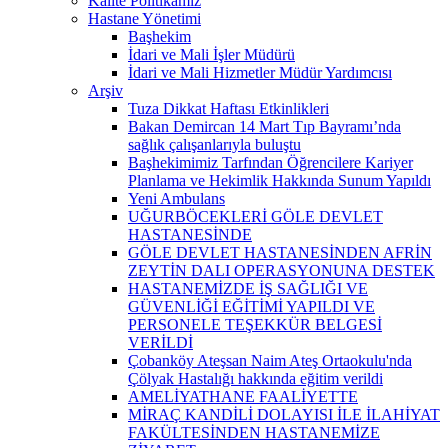
Kalite Politikamız
Hastane Yönetimi
Başhekim
İdari ve Mali İşler Müdürü
İdari ve Mali Hizmetler Müdür Yardımcısı
Arşiv
Tuza Dikkat Haftası Etkinlikleri
Bakan Demircan 14 Mart Tıp Bayramı’nda
sağlık çalışanlarıyla buluştu
Başhekimimiz Tarfından Öğrencilere Kariyer
Planlama ve Hekimlik Hakkında Sunum Yapıldı
Yeni Ambulans
UĞURBÖCEKLERİ GÖLE DEVLET
HASTANESİNDE
GÖLE DEVLET HASTANESİNDEN AFRİN
ZEYTİN DALI OPERASYONUNA DESTEK
HASTANEMİZDE İŞ SAĞLIĞI VE
GÜVENLİĞİ EĞİTİMİ YAPILDI VE
PERSONELE TEŞEKKÜR BELGESİ
VERİLDİ
Çobanköy Ateşsan Naim Ateş Ortaokulu'nda
Çölyak Hastalığı hakkında eğitim verildi
AMELİYATHANE FAALİYETTE
MİRAÇ KANDİLİ DOLAYISI İLE İLAHİYAT
FAKÜLTESİNDEN HASTANEMİZE