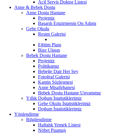
Acil Servis Doktor Listesi
Anne & Bebek Dostu
Anne Dostu Hastane
Projemiz
Başarılı Emzirmenin On Adımı
Gebe Okulu
Resim Galerisi
Eğitim Planı
Bize Ulaşın
Bebek Dostu Hastane
Projemiz
Politikamız
Bebeğe Dair Her Şey
Fotoğraf Galerisi
Kantin Sözleşmesi
Anne Misafirhanesi
Bebek Dostu Hastane Unvanımız
Yıllık Doğum İstatistiklerimiz
Gebe Okulu İstatistiklerimiz
Doğum İstatistiklerimiz
Yönlendirme
Bilgilendirme
Haftalık Yemek Listesi
Nöbet Puantajı