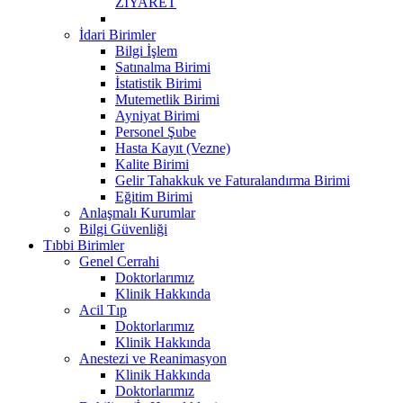
ZİYARET
İdari Birimler
Bilgi İşlem
Satınalma Birimi
İstatistik Birimi
Mutemetlik Birimi
Ayniyat Birimi
Personel Şube
Hasta Kayıt (Vezne)
Kalite Birimi
Gelir Tahakkuk ve Faturalandırma Birimi
Eğitim Birimi
Anlaşmalı Kurumlar
Bilgi Güvenliği
Tıbbi Birimler
Genel Cerrahi
Doktorlarımız
Klinik Hakkında
Acil Tıp
Doktorlarımız
Klinik Hakkında
Anestezi ve Reanimasyon
Klinik Hakkında
Doktorlarımız