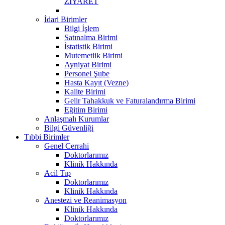
ZİYARET
İdari Birimler
Bilgi İşlem
Satınalma Birimi
İstatistik Birimi
Mutemetlik Birimi
Ayniyat Birimi
Personel Şube
Hasta Kayıt (Vezne)
Kalite Birimi
Gelir Tahakkuk ve Faturalandırma Birimi
Eğitim Birimi
Anlaşmalı Kurumlar
Bilgi Güvenliği
Tıbbi Birimler
Genel Cerrahi
Doktorlarımız
Klinik Hakkında
Acil Tıp
Doktorlarımız
Klinik Hakkında
Anestezi ve Reanimasyon
Klinik Hakkında
Doktorlarımız