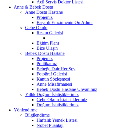
Acil Servis Doktor Listesi
Anne & Bebek Dostu
Anne Dostu Hastane
Projemiz
Başarılı Emzirmenin On Adımı
Gebe Okulu
Resim Galerisi
Eğitim Planı
Bize Ulaşın
Bebek Dostu Hastane
Projemiz
Politikamız
Bebeğe Dair Her Şey
Fotoğraf Galerisi
Kantin Sözleşmesi
Anne Misafirhanesi
Bebek Dostu Hastane Unvanımız
Yıllık Doğum İstatistiklerimiz
Gebe Okulu İstatistiklerimiz
Doğum İstatistiklerimiz
Yönlendirme
Bilgilendirme
Haftalık Yemek Listesi
Nöbet Puantajı