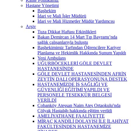
Kalite Politikamız
Hastane Yönetimi
Başhekim
İdari ve Mali İşler Müdürü
İdari ve Mali Hizmetler Müdür Yardımcısı
Arşiv
Tuza Dikkat Haftası Etkinlikleri
Bakan Demircan 14 Mart Tıp Bayramı’nda
sağlık çalışanlarıyla buluştu
Başhekimimiz Tarfından Öğrencilere Kariyer
Planlama ve Hekimlik Hakkında Sunum Yapıldı
Yeni Ambulans
UĞURBÖCEKLERİ GÖLE DEVLET
HASTANESİNDE
GÖLE DEVLET HASTANESİNDEN AFRİN
ZEYTİN DALI OPERASYONUNA DESTEK
HASTANEMİZDE İŞ SAĞLIĞI VE
GÜVENLİĞİ EĞİTİMİ YAPILDI VE
PERSONELE TEŞEKKÜR BELGESİ
VERİLDİ
Çobanköy Ateşsan Naim Ateş Ortaokulu'nda
Çölyak Hastalığı hakkında eğitim verildi
AMELİYATHANE FAALİYETTE
MİRAÇ KANDİLİ DOLAYISI İLE İLAHİYAT
FAKÜLTESİNDEN HASTANEMİZE